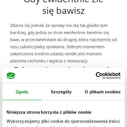
się bawisz
Zdarza się jednak, że sprawy nie idą tak gładko tym
bardziej, gdy jedna ze stron ewidentnie świetnie się
bawi, w przeciwieństwie do drugiej, która najchętniej od
razu zakończyłaby spotkanie. Dobrym momentem
zakończenia średnio udanej randki jest moment
płacenia rachunku i wyjścia z restauracji.
Gdy czujesz się nieswojo
Jeśli coś z tyłu głowy podpowiada Ci, że pierwsza randka
Zgoda
Szczegóły
O plikach cookies
ewidentnie nie idzie tak, jak powinna, warto skorzystać
z planu awaryjnego i natychmiast zakończyć spotkanie.
Możesz wspomnieć o ważnym telefonie, pilnym
Niniejsza strona korzysta z plików cookie
spotkaniu lub złym samopoczuciu. Możesz też
nadmienić, że kolejnego dnia czeka Cię ciężki dzień w
Wykorzystujemy pliki cookie do spersonalizowania treści