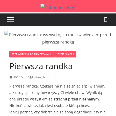
Przejdź
do
treści
PRZEWODNIKI PO RANDKOWANIU
ŻYCIE SINGLA
Pierwsza randka
28/11/2022
DatingHelp
Pierwsza randka. Czekasz na nią ze zniecierpliwieniem,
a z drugiej strony towarzyszy Ci wiele obaw. Wynikają
one przede wszystkim ze
strachu przed nieznanym
.
Nie końca wiesz, jaka jest osoba, z którą chcesz się
lepiej poznać, czy dobrze się ze sobą dogadacie, czy nie