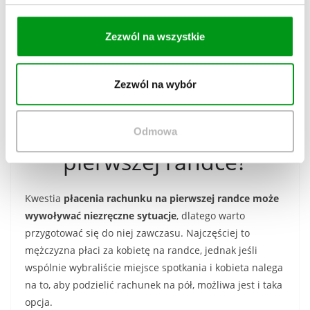
Chociaż randkowanie jest obecne w naszym życiu od
Zezwól na wszystkie
zawsze, wiele osób wciąż czuje się niepewnie, chcąc
wypaść jak najlepiej. Zebraliśmy kilka pytań, które
najczęściej pojawiają się w kontekście pierwszej randki.
Zezwól na wybór
Kto powinien
zapłacić rachunek na
Odmowa
pierwszej randce?
Kwestia
płacenia rachunku na pierwszej randce może
wywoływać niezręczne sytuacje
, dlatego warto
przygotować się do niej zawczasu. Najczęściej to
mężczyzna płaci za kobietę na randce, jednak jeśli
wspólnie wybraliście miejsce spotkania i kobieta nalega
na to, aby podzielić rachunek na pół, możliwa jest i taka
opcja.