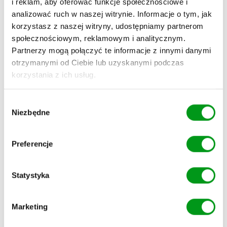
pracy lub masz jeszcze zaplanowane inne spotkanie ze
i reklam, aby oferować funkcje społecznościowe i
znajomymi, lub rodziną.
analizować ruch w naszej witrynie. Informacje o tym, jak
Gdy oboje uznacie, że
korzystasz z naszej witryny, udostępniamy partnerom
społecznościowym, reklamowym i analitycznym.
pora zaplanować kolejne
Partnerzy mogą połączyć te informacje z innymi danymi
otrzymanymi od Ciebie lub uzyskanymi podczas
spotkanie
korzystania z ich usług.
Spędzenie ze sobą kilku godzin na pierwszej randce
W
jest normą, jeśli ewidentnie działa między Wami
Niezbędne
y
chemia. Możecie wspólnie zakończyć miłe spotkanie o
b
ustalonej porze i od razu umówić się na kolejne, dzięki
ó
Preferencje
czemu pożegnacie się w doskonałych nastrojach.
r
z
Najczęściej zadawane
g
Statystyka
o
pytania o pierwsze
d
Marketing
y
randki