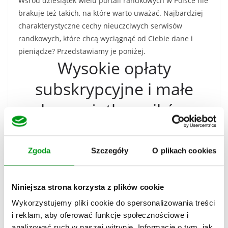
Wśród dziesiątek wielu portali randkowych w Polsce nie
brakuje też takich, na które warto uważać. Najbardziej
charakterystyczne cechy nieuczciwych serwisów
randkowych, które chcą wyciągnąć od Ciebie dane i
pieniądze? Przedstawiamy je poniżej.
Wysokie opłaty
subskrypcyjne i małe
bazy użytkowników
Czasami portale randkowe są dopracowane do
perfekcji, jednak bez rejestracji i dokonania opłaty
Zgoda
Szczegóły
O plikach cookies
abonamentu nie jesteś w stanie zweryfikować żadnych
szczegółów, w tym ilości zarejestrowanych lub
Niniejsza strona korzysta z plików cookie
aktywnych użytkowników. Dopiero po opłaceniu
wysokiego abonamentu okazuje się, że praktycznie nikt
Wykorzystujemy pliki cookie do spersonalizowania treści
aktywnie nie korzysta z portalu, a szanse na znalezienie
i reklam, aby oferować funkcje społecznościowe i
drugiej połówki z Twojej okolicy spadają do minimum.
analizować ruch w naszej witrynie. Informacje o tym, jak