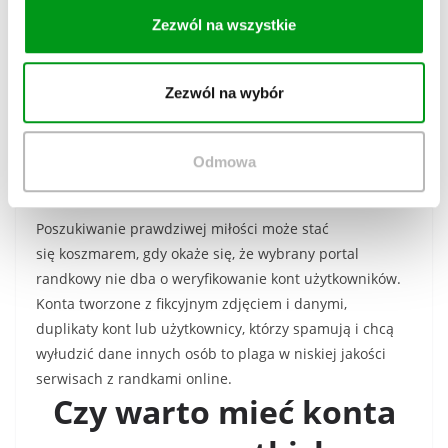
Niestety, w tym przypadku prawda wychodzi na jaw
Zezwól na wszystkie
najczęściej po fakcie. Niektóre portale randkowe po
pobraniu pierwszej opłaty pobierają kolejne bez wiedzy
lub woli użytkownika. Może więc okazać się, że z Twojej
Zezwól na wybór
karty zostaną pobrane środki w momencie, gdy minie
14 dni od końca aktywnej subskrypcji.
Odmowa
Fałszywe konta
Poszukiwanie prawdziwej miłości może stać
się koszmarem, gdy okaże się, że wybrany portal
randkowy nie dba o weryfikowanie kont użytkowników.
Konta tworzone z fikcyjnym zdjęciem i danymi,
duplikaty kont lub użytkownicy, którzy spamują i chcą
wyłudzić dane innych osób to plaga w niskiej jakości
serwisach z randkami online.
Czy warto mieć konta