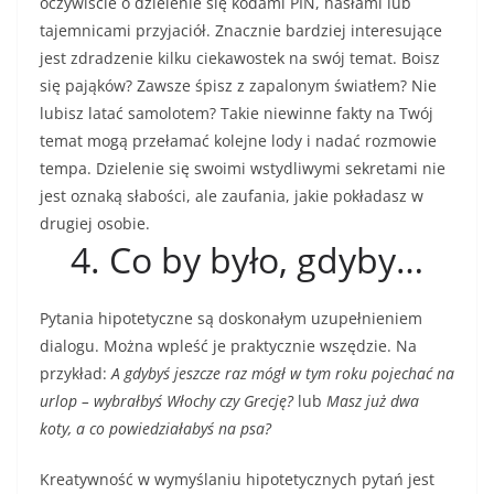
oczywiście o dzielenie się kodami PIN, hasłami lub
tajemnicami przyjaciół. Znacznie bardziej interesujące
jest zdradzenie kilku ciekawostek na swój temat. Boisz
się pająków? Zawsze śpisz z zapalonym światłem? Nie
lubisz latać samolotem? Takie niewinne fakty na Twój
temat mogą przełamać kolejne lody i nadać rozmowie
tempa. Dzielenie się swoimi wstydliwymi sekretami nie
jest oznaką słabości, ale zaufania, jakie pokładasz w
drugiej osobie.
4. Co by było, gdyby…
Pytania hipotetyczne są doskonałym uzupełnieniem
dialogu. Można wpleść je praktycznie wszędzie. Na
przykład:
A gdybyś jeszcze raz mógł w tym roku pojechać na
urlop – wybrałbyś Włochy czy Grecję?
lub
Masz już dwa
koty, a co powiedziałabyś na psa?
Kreatywność w wymyślaniu hipotetycznych pytań jest