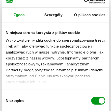
sprawdzić czy masz nową wiadomość lub napisać
odpowiedź, cały proces wydłuża się i nie jest możliwe
Zgoda
Szczegóły
O plikach cookies
wygodne kontynuowanie wcześniej rozpoczętego wątku.
Jeśli chcesz zachować ciągłość rozmowy i przy okazji
Niniejsza strona korzysta z plików cookie
korzystać z ulubionej aplikacji, zapytaj drugą osobę, czy
Wykorzystujemy pliki cookie do spersonalizowania treści
ma coś przeciwko rozmowie np. przez WhatsApp lub
i reklam, aby oferować funkcje społecznościowe i
Skype. Rozpoczęcie rozmowy na nowej platformie może
analizować ruch w naszej witrynie. Informacje o tym, jak
sprawić, że wasza rozmowa nabierze tempa,
korzystasz z naszej witryny, udostępniamy partnerom
opóźnienia spowodowane nieodczytaniem wiadomości
społecznościowym, reklamowym i analitycznym.
przestaną być problemem. Przeniesienie rozmowy na
Partnerzy mogą połączyć te informacje z innymi danymi
bardziej osobiste kanały kontaktu to także kolejny krok
otrzymanymi od Ciebie lub uzyskanymi podczas
w waszej znajomości i zachęta do wymieniania się
korzystania z ich usług.
spostrzeżeniami w dowolnym momencie.
7. Spróbuj czatu wideo
W
Niezbędne
y
Rozmowa przez czat wideo może być dla niektórych
b