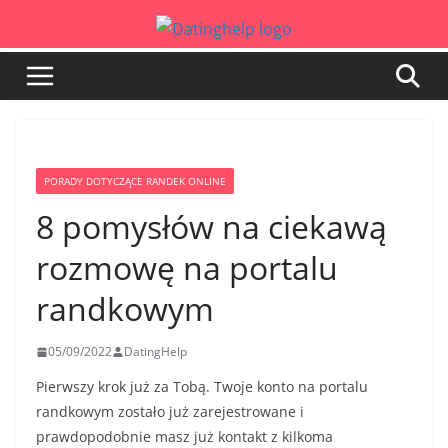
Przejdź
do
treści
PORADY DOTYCZĄCE RANDEK ONLINE
8 pomysłów na ciekawą
rozmowę na portalu
randkowym
05/09/2022
DatingHelp
Pierwszy krok już za Tobą. Twoje konto na portalu
randkowym zostało już zarejestrowane i
prawdopodobnie masz już kontakt z kilkoma