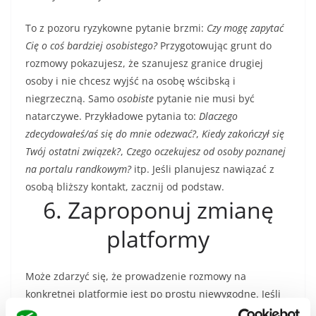
To z pozoru ryzykowne pytanie brzmi:
Czy mogę zapytać
Cię o coś bardziej osobistego?
Przygotowując grunt do
rozmowy pokazujesz, że szanujesz granice drugiej
osoby i nie chcesz wyjść na osobę wścibską i
niegrzeczną. Samo
osobiste
pytanie nie musi być
natarczywe. Przykładowe pytania to:
Dlaczego
zdecydowałeś/aś się do mnie odezwać?
,
Kiedy zakończył się
Twój ostatni związek?
,
Czego oczekujesz od osoby poznanej
na portalu randkowym?
itp. Jeśli planujesz nawiązać z
osobą bliższy kontakt, zacznij od podstaw.
6. Zaproponuj zmianę
platformy
Może zdarzyć się, że prowadzenie rozmowy na
konkretnej platformie jest po prostu niewygodne. Jeśli
za każdym razem musisz logować się na stronie, aby